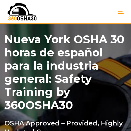
Skip
Skip
links
to
Tog
primary
navigation
Skip
Nueva York OSHA 30
to
content
horas de español
para la industria
general: Safety
Training by
360OSHA30
OSHA Approved – Provided, Highly